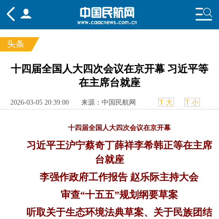
头条
频道
十四届全国人大四次会议在京开幕 习近平等
在主席台就座
头条
要闻
国内
国际
行业
态
航图
智库
专题
舆情
2026-03-05 20:39:00
来源：中国民航网
T 大
T 小
十四届全国人大四次会议在京开幕
习近平王沪宁蔡奇丁薛祥李希韩正等在主席
台就座
李强作政府工作报告 赵乐际主持大会
审查“十五五”规划纲要草案
听取关于生态环境法典草案、关于民族团结