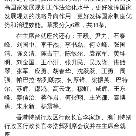
高国家发展规划工作法治化水平，更好发挥国家
发展规划的战略导向作用，更好发挥国家制度优
势和治理效能。草案分为6章，共38条。
在主席台就座的还有：王毅、尹力、石泰
峰、刘国中、李干杰、李书磊、何立峰、张国
清、陈文清、陈吉宁、陈敏尔、袁家军、黄坤
明、刘金国、王小洪、张升民、吴政隆、谌贻
琴、张军、应勇、胡春华、沈跃跃、王勇、周
强、帕巴拉·格列朗杰、何厚铧、梁振英、巴特
尔、苏辉、邵鸿、高云龙、穆虹、咸辉、王东
峰、姜信治、蒋作君、何报翔、王光谦、秦博
勇、朱永新、杨震等。
香港特别行政区行政长官李家超、澳门特别
行政区行政长官岑浩辉列席会议并在主席台就
座。