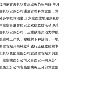
拉玛依古海机场货运业务势头向好 单月...
都机场安保公司通道管理科党支部：党...
秒必争抢救治窗口 东航西北地服深夜护...
津航空开展客舱安全双线竞技活动 筑牢...
都机场安保公司：三重赋能添动力护航...
航驻村工作队：樱桃树下种辣椒，一地...
岛空管站开展树立和践行正确政绩观专...
北机场集团航服公司宜昌空管站为贝迪...
川航空陕西分公司又开西安—阿克苏“...
航西北分公司客舱部乘务三分部党支部...