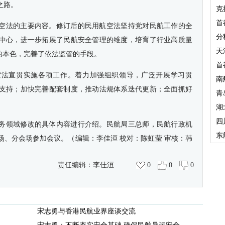
之路。
克
首
空法的主要内容。修订后的民用航空法坚持党对民航工作的全
分
中心，进一步拓展了民航安全管理的维度，培育了行业高质量
天
的本色，完善了依法监管的手段。
首
空法宣贯实施各项工作。着力加强组织领导，广泛开展学习贯
南
支持；加快完善配套制度，推动法规体系迭代更新；全面抓好
青
湖
四
务领域修改的具体内容进行介绍。民航局三总师，民航行政机
东
场、分会场参加会议。
（
编辑：李佳洹 校对：陈虹莹 审核：韩
责任编辑：
李佳洹
0
0
0
宋志勇与香港民航业界座谈交流