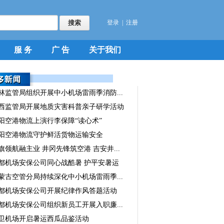
登录
|
注册
服 务
广 告
关于我们
林监管局组织开展中小机场雷雨季消防...
西监管局开展地质灾害科普亲子研学活动
阳空港物流上演行李保障“读心术”
阳空港物流守护鲜活货物运输安全
旗领航融主业 井冈先锋筑空港 吉安井...
都机场安保公司同心战酷暑 护平安暑运
蒙古空管分局持续深化中小机场雷雨季...
都机场安保公司开展纪律作风答题活动
都机场安保公司组织新员工开展入职廉...
卫机场开启暑运西瓜品鉴活动