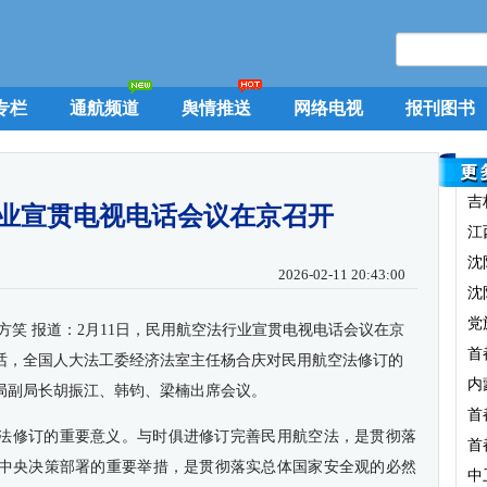
专栏
通航频道
舆情推送
网络电视
报刊图书
吉
业宣贯电视电话会议在京召开
江
沈
2026-02-11 20:43:00
沈
党
方笑 报道：
2月11日，民用航空法行业宣贯电视电话会议在京
首
话，全国人大法工委经济法室主任杨合庆对民用航空法修订的
内
局副局长胡振江、韩钧、梁楠出席会议。
首
法修订的重要意义。与时俱进修订完善民用航空法，是贯彻落
首
中央决策部署的重要举措，是贯彻落实总体国家安全观的必然
中