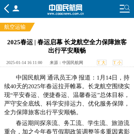
航空运输
频道
2025春运 | 春运启幕 长龙航空全力保障旅客
出行平安顺畅
头条
要闻
国内
国际
行业
态
航图
智库
专题
舆情
2025-01-14 16:11:00
来源：中国民航网
T 大
T 小
中国民航网 通讯员王净 报道：1月14日，持
续40天的2025年春运拉开帷幕。长龙航空围绕实
现“平安春运、便捷春运、温馨春运”总体目标，
严守安全底线、科学安排运力、优化服务保障，
全力保障旅客出行平安顺畅。
春运期间探亲流、务工流、学生流、旅游流
重合，加之今年春节假期政策调整等多重因素影